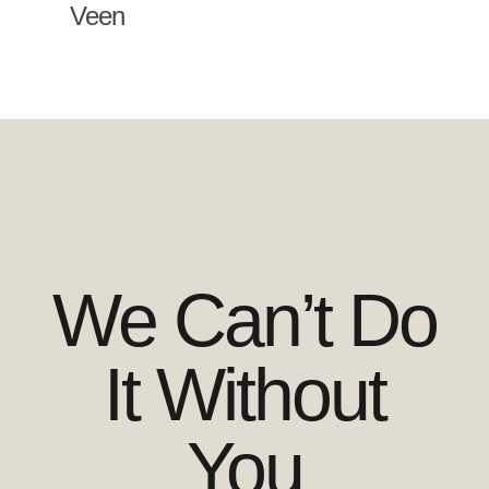
Veen
We Can’t Do
It Without
You