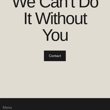
We Can’t Do
It Without
You
Contact
Menu