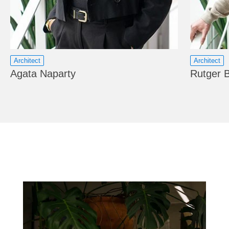
Architect
Architect
Agata Naparty
Rutger 