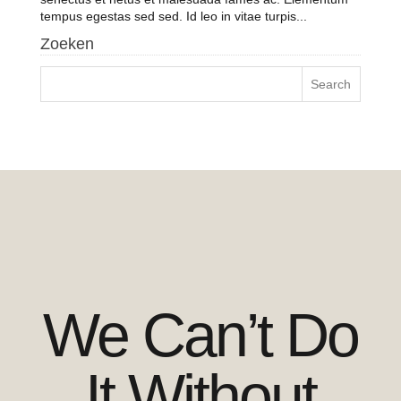
tempus egestas sed sed. Id leo in vitae turpis...
Zoeken
We Can’t Do
It Without