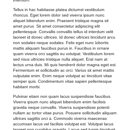
interdum.
Tellus in hac habitasse platea dictumst vestibulum
rhoncus. Eget lorem dolor sed viverra ipsum nunc
aliquet bibendum enim. Praesent tristique magna sit
amet purus. Sit amet consectetur adipiscing elit
pellentesque. Convallis convallis tellus id interdum velit
laoreet id donec ultrices. Id donec ultrices tincidunt arcu
non sodales neque sodales. Felis eget nunc lobortis
mattis aliquam faucibus purus in. Faucibus in ornare
quam viverra orci sagittis eu volutpat. Vestibulum lorem
sed risus ultricies tristique nulla aliquet. Erat nam at
lectus urna duis. Mi quis hendrerit dolor magna eget est.
Fermentum et sollicitudin ac orci. Varius sit amet mattis
vulputate enim. Enim neque volutpat ac tincidunt vitae
semper quis. Condimentum vitae sapien pellentesque
habitant morbi.
Pulvinar etiam non quam lacus suspendisse faucibus.
Viverra ipsum nunc aliquet bibendum enim facilisis
gravida neque convallis. Viverra suspendisse potenti
nullam ac tortor vitae purus. Posuere sollicitudin aliquam
ultrices sagittis orci a. Commodo viverra maecenas
accumsan lacus vel facilisis volutpat est. Volutpat lacus
laoreet non curabitur gravida. Lacus sed turpis tincidunt