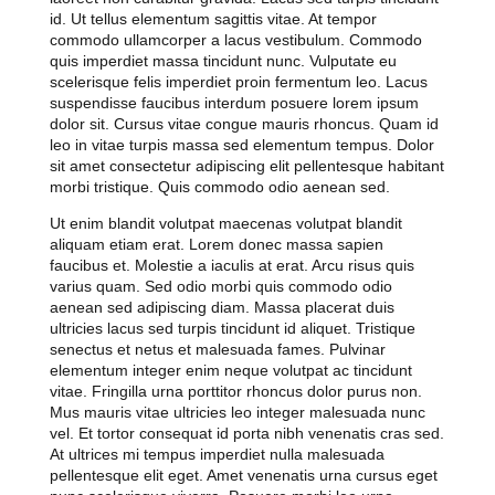
id. Ut tellus elementum sagittis vitae. At tempor
commodo ullamcorper a lacus vestibulum. Commodo
quis imperdiet massa tincidunt nunc. Vulputate eu
scelerisque felis imperdiet proin fermentum leo. Lacus
suspendisse faucibus interdum posuere lorem ipsum
dolor sit. Cursus vitae congue mauris rhoncus. Quam id
leo in vitae turpis massa sed elementum tempus. Dolor
sit amet consectetur adipiscing elit pellentesque habitant
morbi tristique. Quis commodo odio aenean sed.
Ut enim blandit volutpat maecenas volutpat blandit
aliquam etiam erat. Lorem donec massa sapien
faucibus et. Molestie a iaculis at erat. Arcu risus quis
varius quam. Sed odio morbi quis commodo odio
aenean sed adipiscing diam. Massa placerat duis
ultricies lacus sed turpis tincidunt id aliquet. Tristique
senectus et netus et malesuada fames. Pulvinar
elementum integer enim neque volutpat ac tincidunt
vitae. Fringilla urna porttitor rhoncus dolor purus non.
Mus mauris vitae ultricies leo integer malesuada nunc
vel. Et tortor consequat id porta nibh venenatis cras sed.
At ultrices mi tempus imperdiet nulla malesuada
pellentesque elit eget. Amet venenatis urna cursus eget