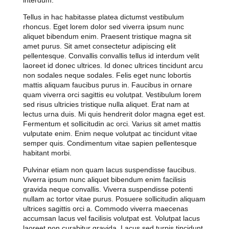
interdum.
Tellus in hac habitasse platea dictumst vestibulum
rhoncus. Eget lorem dolor sed viverra ipsum nunc
aliquet bibendum enim. Praesent tristique magna sit
amet purus. Sit amet consectetur adipiscing elit
pellentesque. Convallis convallis tellus id interdum velit
laoreet id donec ultrices. Id donec ultrices tincidunt arcu
non sodales neque sodales. Felis eget nunc lobortis
mattis aliquam faucibus purus in. Faucibus in ornare
quam viverra orci sagittis eu volutpat. Vestibulum lorem
sed risus ultricies tristique nulla aliquet. Erat nam at
lectus urna duis. Mi quis hendrerit dolor magna eget est.
Fermentum et sollicitudin ac orci. Varius sit amet mattis
vulputate enim. Enim neque volutpat ac tincidunt vitae
semper quis. Condimentum vitae sapien pellentesque
habitant morbi.
Pulvinar etiam non quam lacus suspendisse faucibus.
Viverra ipsum nunc aliquet bibendum enim facilisis
gravida neque convallis. Viverra suspendisse potenti
nullam ac tortor vitae purus. Posuere sollicitudin aliquam
ultrices sagittis orci a. Commodo viverra maecenas
accumsan lacus vel facilisis volutpat est. Volutpat lacus
laoreet non curabitur gravida. Lacus sed turpis tincidunt