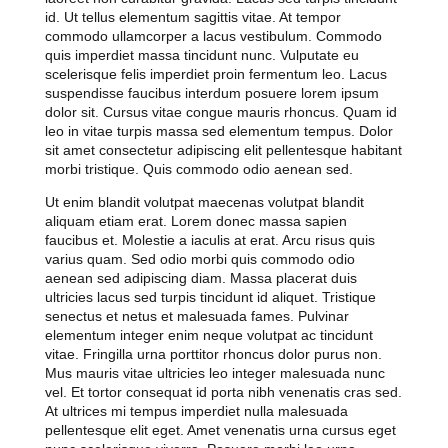
id. Ut tellus elementum sagittis vitae. At tempor
commodo ullamcorper a lacus vestibulum. Commodo
quis imperdiet massa tincidunt nunc. Vulputate eu
scelerisque felis imperdiet proin fermentum leo. Lacus
suspendisse faucibus interdum posuere lorem ipsum
dolor sit. Cursus vitae congue mauris rhoncus. Quam id
leo in vitae turpis massa sed elementum tempus. Dolor
sit amet consectetur adipiscing elit pellentesque habitant
morbi tristique. Quis commodo odio aenean sed.
Ut enim blandit volutpat maecenas volutpat blandit
aliquam etiam erat. Lorem donec massa sapien
faucibus et. Molestie a iaculis at erat. Arcu risus quis
varius quam. Sed odio morbi quis commodo odio
aenean sed adipiscing diam. Massa placerat duis
ultricies lacus sed turpis tincidunt id aliquet. Tristique
senectus et netus et malesuada fames. Pulvinar
elementum integer enim neque volutpat ac tincidunt
vitae. Fringilla urna porttitor rhoncus dolor purus non.
Mus mauris vitae ultricies leo integer malesuada nunc
vel. Et tortor consequat id porta nibh venenatis cras sed.
At ultrices mi tempus imperdiet nulla malesuada
pellentesque elit eget. Amet venenatis urna cursus eget