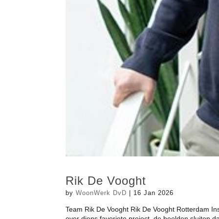
Rik De Vooght
by
WoonWerk DvD
|
16 Jan 2026
Team Rik De Vooght Rik De Vooght Rotterdam Instag
over diens favoriete project, de beelden sluiten d