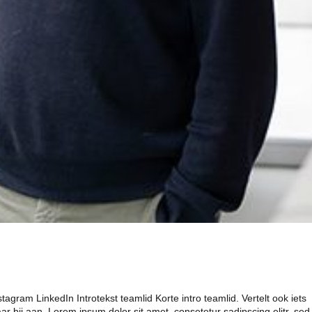
ram LinkedIn Introtekst teamlid Korte intro teamlid. Vertelt ook iets
aar bij aan. Lorem ipsum dolor sit amet, consetetur sadipscing elitr, sed