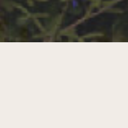
Herontwikkeling van brandweerkazerne
naar vrijetijdssite: Project KAZ