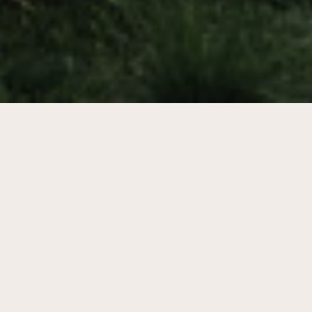
Hedendaagse en duurzame woon- en
werkruimte passend bij de ambitie van
Vilnius