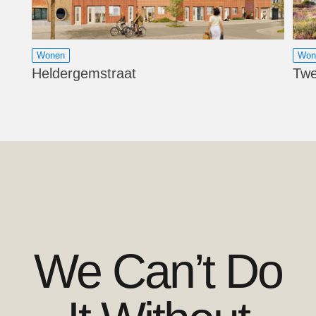
Wonen
Won
Heldergemstraat
Twe
We Can’t Do