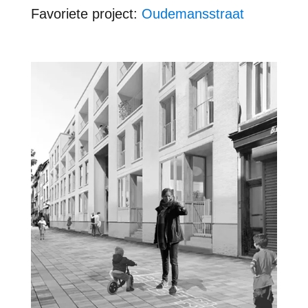
Favori
e
te project:
Oudemansstraat