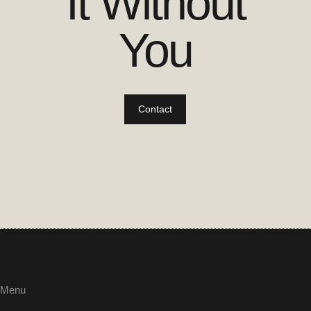
It Without
You
Contact
Menu