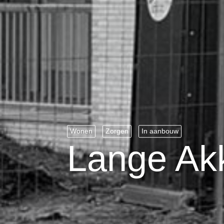
Wonen
Zorgen
In aanbouw
Lange Ak