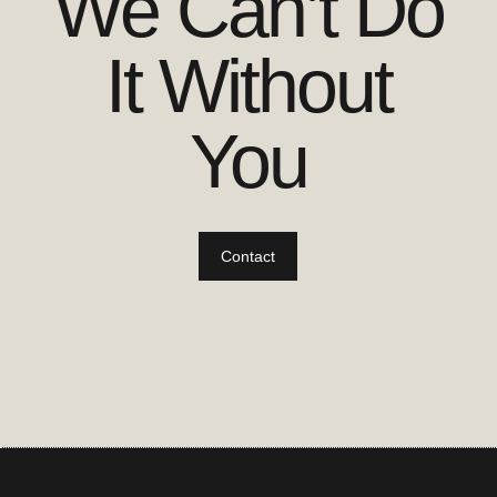
We Can’t Do
It Without
You
Contact