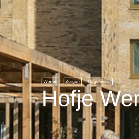
Wonen
Zorgen
Opgeleverd
Hofje We