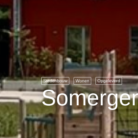
Stedenbouw
Wonen
Opgeleverd
Somerge