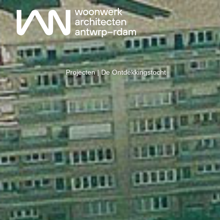
Projecten
| De Ontdekkingstocht