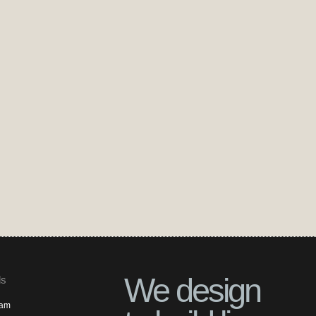
We design
ls
ram