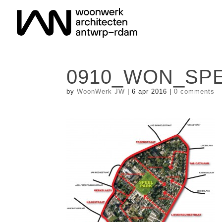
0910_WON_SPE
by
WoonWerk JW
|
6 apr 2016
|
0 comments