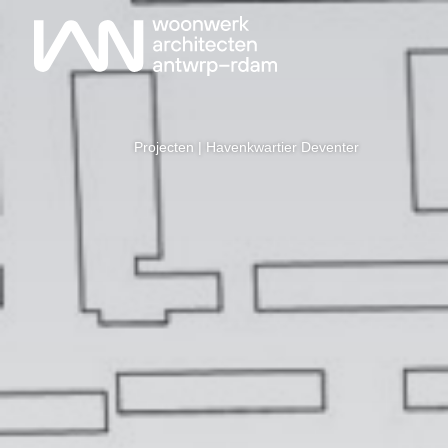
Projecten
| Havenkwartier Deventer