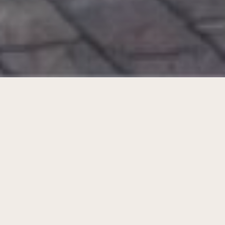
A cohesive streetscape on
Borgeindstraat!